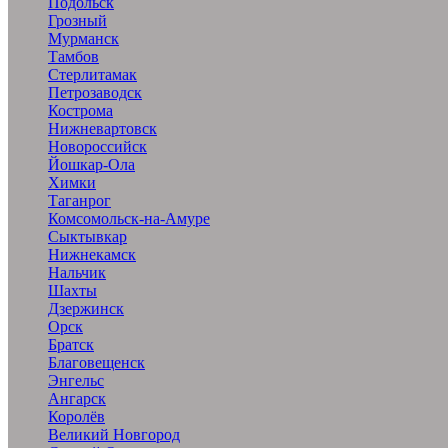
Подольск
Грозный
Мурманск
Тамбов
Стерлитамак
Петрозаводск
Кострома
Нижневартовск
Новороссийск
Йошкар-Ола
Химки
Таганрог
Комсомольск-на-Амуре
Сыктывкар
Нижнекамск
Нальчик
Шахты
Дзержинск
Орск
Братск
Благовещенск
Энгельс
Ангарск
Королёв
Великий Новгород