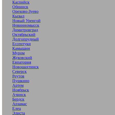
Каспийск
Обнинск
Орехово-Зуево
Кызыл
Новый Уренгой
Невинномысск
Димитровград
Октябрьский
Долгопрудный
Ессентуки
Камышин
Муром
Жуковский
Евпатория
Новошахтинск
Северск
Реутов
Пушкино
Артем
Ноябрьск
Ачинск
Бердск
Арзамас
Елец
Элиста