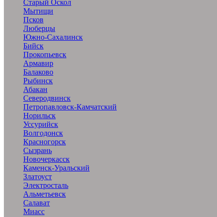
Старый Оскол
Мытищи
Псков
Люберцы
Южно-Сахалинск
Бийск
Прокопьевск
Армавир
Балаково
Рыбинск
Абакан
Северодвинск
Петропавловск-Камчатский
Норильск
Уссурийск
Волгодонск
Красногорск
Сызрань
Новочеркасск
Каменск-Уральский
Златоуст
Электросталь
Альметьевск
Салават
Миасс