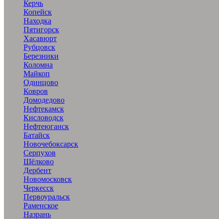
Керчь
Копейск
Находка
Пятигорск
Хасавюрт
Рубцовск
Березники
Коломна
Майкоп
Одинцово
Ковров
Домодедово
Нефтекамск
Кисловодск
Нефтеюганск
Батайск
Новочебоксарск
Серпухов
Щёлково
Дербент
Новомосковск
Черкесск
Первоуральск
Раменское
Назрань