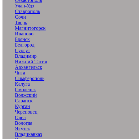
Севастополь
Улан-Удэ
Ставрополь
Сочи
Тверь
Магнитогорск
Иваново
Брянск
Белгород
Сургут
Владимир
Нижний Тагил
Архангельск
Чита
Симферополь
Калуга
Смоленск
Волжский
Саранск
Курган
Череповец
Орёл
Вологда
Якутск
Владикавказ