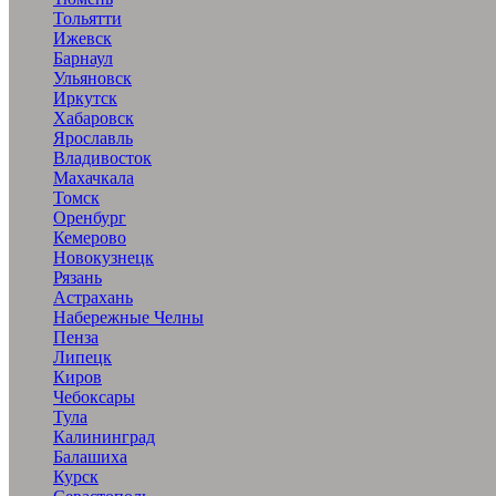
Тольятти
Ижевск
Барнаул
Ульяновск
Иркутск
Хабаровск
Ярославль
Владивосток
Махачкала
Томск
Оренбург
Кемерово
Новокузнецк
Рязань
Астрахань
Набережные Челны
Пенза
Липецк
Киров
Чебоксары
Тула
Калининград
Балашиха
Курск