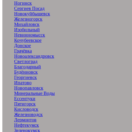
Ногинск
Сергиев Посад
Новокуйбышевск
Железногорск
Михайловск
Изобильный
Невинномысск
Кочубеевское
Донское
Грачёвка
Новоалександровск
Светлоград
Благодарный
Будённовск
Георгиевск
Ипатово
Новопавловск
Минеральные Воды
Ессентуки
Пятигорск
Кисловодск
Железноводск
Лермонтов
Нефтекумск
Зеленокумск